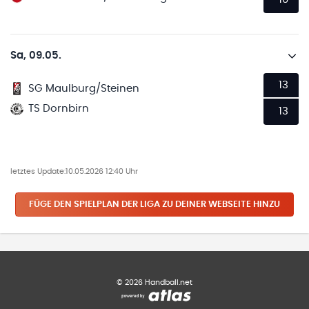
Sa, 09.05.
13
SG Maulburg/Steinen
TS Dornbirn
13
letztes Update:
10.05.2026 12:40 Uhr
FÜGE DEN SPIELPLAN
DER LIGA
ZU DEINER WEBSEITE HINZU
©
2026
Handball.net