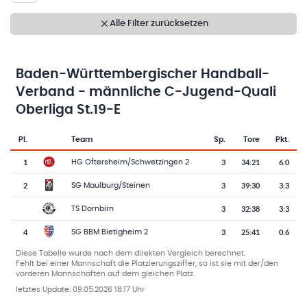
Alle Filter zurücksetzen
Baden-Württembergischer Handball-
Verband - männliche C-Jugend-Quali
Oberliga St.19-E
Pl.
Team
Sp.
Tore
Pkt.
Team-Logo
Tabelle mit Vereinsplatzierungen, Spielen, Toren und Punkten
1
3
34
:
21
6:0
HG Oftersheim/Schwetzingen 2
2
3
39
:
30
3:3
SG Maulburg/Steinen
3
32
:
38
3:3
TS Dornbirn
4
3
25
:
41
0:6
SG BBM Bietigheim 2
Diese Tabelle wurde nach dem direkten Vergleich berechnet.
Fehlt bei einer Mannschaft die Platzierungsziffer, so ist sie mit der/den
vorderen Mannschaften auf dem gleichen Platz.
letztes Update:
09.05.2026 18:17 Uhr