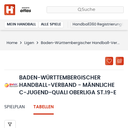
Suche
MEIN HANDBALL
ALLE SPIELE
Handball360 Registrierung
Home
Ligen
Baden-Württembergischer Handball-Verband - männliche C-Jugend-Quali Oberliga St.19-E
BADEN-WÜRTTEMBERGISCHER
HANDBALL-VERBAND - MÄNNLICHE
C-JUGEND-QUALI OBERLIGA ST.19-E
SPIELPLAN
TABELLEN