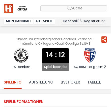
Suche
MEIN HANDBALL
ALLE SPIELE
Handball360 Registrierung
Baden-Württembergischer Handball-Verband -
männliche C-Jugend-Quali Oberliga St.19-E
14
:
12
TS Dornbirn
SG BBM Bietigheim 2
Spiel beendet
SPIELINFO
AUFSTELLUNG
LIVETICKER
TABELLE
H
SPIELINFORMATIONEN