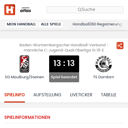
Suche
MEIN HANDBALL
ALLE SPIELE
Handball360 Registrierung
Baden-Württembergischer Handball-Verband -
männliche C-Jugend-Quali Oberliga St.19-E
13
:
13
SG Maulburg/Steinen
TS Dornbirn
Spiel beendet
SPIELINFO
AUFSTELLUNG
LIVETICKER
TABELLE
H
SPIELINFORMATIONEN