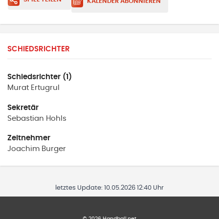
KALENDER ABONNIEREN
SCHIEDSRICHTER
Schiedsrichter (1)
Murat
Ertugrul
Sekretär
Sebastian
Hohls
Zeitnehmer
Joachim
Burger
letztes Update:
10.05.2026 12:40 Uhr
©
2026
Handball.net