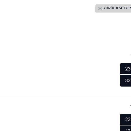
ZURÜCKSETZE
23
33
23