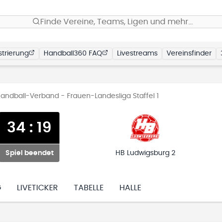
Finde Vereine, Teams, Ligen und mehr…
trierung
Handball360 FAQ
Livestreams
Vereinsfinder
dball-Verband - Frauen-Landesliga Staffel 1
34
:
19
Spiel beendet
HB Ludwigsburg 2
G
LIVETICKER
TABELLE
HALLE