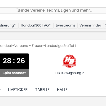
Finde Vereine, Teams, Ligen und mehr…
trierung
Handball360 FAQ
Livestreams
Vereinsfinder
dball-Verband - Frauen-Landesliga Staffel 1
28
:
26
Spiel beendet
HB Ludwigsburg 2
G
LIVETICKER
TABELLE
HALLE