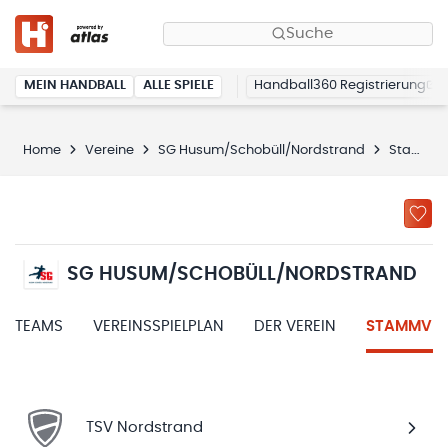
Suche
MEIN HANDBALL
ALLE SPIELE
Handball360 Registrierung
Home
Vereine
SG Husum/Schobüll/Nordstrand
Stammvereine
SG HUSUM/SCHOBÜLL/NORDSTRAND
TEAMS
VEREINSSPIELPLAN
DER VEREIN
STAMMVER
TSV Nordstrand