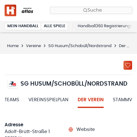
Suche
MEIN HANDBALL
ALLE SPIELE
Handball360 Registrierung
Home
Vereine
SG Husum/Schobüll/Nordstrand
Der Verein
SG HUSUM/SCHOBÜLL/NORDSTRAND
TEAMS
VEREINSSPIELPLAN
DER VEREIN
STAMMVER
Adresse
Website
Adolf-Brütt-Straße 1