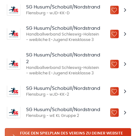
SG Husum/Schobüll/Nordstrand
ZU „MEINE
Flensburg - wJD-KK-D
SG Husum/Schobüll/Nordstrand
Handballverband Schleswig-Holstein
ZU „MEINE
- weibliche E-Jugend Kreisklasse 3
SG Husum/Schobüll/Nordstrand
2
ZU „MEINE
Handballverband Schleswig-Holstein
- weibliche E-Jugend Kreisklasse 3
SG Husum/Schobüll/Nordstrand
ZU „MEINE
Flensburg - wJD-KK-2
SG Husum/Schobüll/Nordstrand
ZU „MEINE
Flensburg - wE KL Gruppe 2
FÜGE DEN SPIELPLAN DES VEREINS ZU DEINER WEBSITE