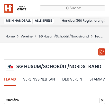
Suche
MEIN HANDBALL
ALLE SPIELE
Handball360 Registrierung
Home
Vereine
SG Husum/Schobüll/Nordstrand
Teams
SG HUSUM/SCHOBÜLL/NORDSTRAND
TEAMS
VEREINSSPIELPLAN
DER VEREIN
STAMMVER
2025/26