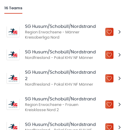
16
Teams
SG Husum/Schobüll/Nordstrand
Region Erwachsene - Männer
ZU „MEINE
Kreisoberliga Nord
SG Husum/Schobüll/Nordstrand
ZU „MEINE
Nordfriesland - Pokal KHV NF Männer
SG Husum/Schobüll/Nordstrand
2
ZU „MEINE
Nordfriesland - Pokal KHV NF Männer
SG Husum/Schobüll/Nordstrand
Region Erwachsene - Frauen
ZU „MEINE
Kreisklasse Nord 2
SG Husum/Schobüll/Nordstrand
ZU „MEINE