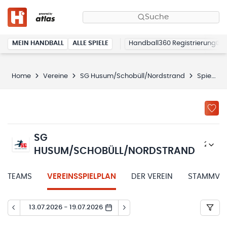
Suche
MEIN HANDBALL
ALLE SPIELE
Handball360 Registrierung
Home
Vereine
SG Husum/Schobüll/Nordstrand
Spielplan
SG
2025/26
HUSUM/SCHOBÜLL/NORDSTRAND
TEAMS
VEREINSSPIELPLAN
DER VEREIN
STAMMVER
13.07.2026 - 19.07.2026