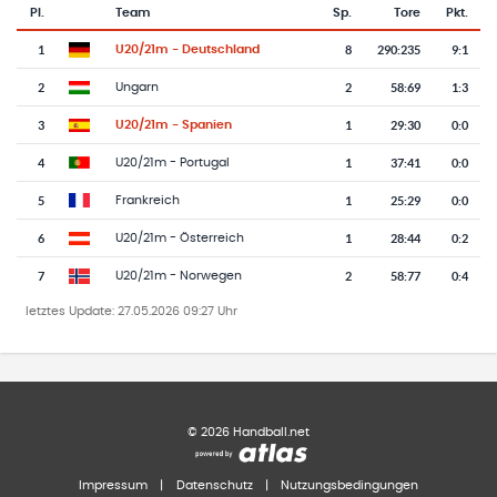
Pl.
Team
Sp.
Tore
Pkt.
Team-Logo
Tabelle mit Vereinsplatzierungen, Spielen, Toren und Punkten
1
8
290
:
235
9:1
U20/21m - Deutschland
2
2
58
:
69
1:3
Ungarn
3
1
29
:
30
0:0
U20/21m - Spanien
4
1
37
:
41
0:0
U20/21m - Portugal
5
1
25
:
29
0:0
Frankreich
6
1
28
:
44
0:2
U20/21m - Österreich
7
2
58
:
77
0:4
U20/21m - Norwegen
letztes Update:
27.05.2026 09:27 Uhr
©
2026
Handball.net
Impressum
|
Datenschutz
|
Nutzungsbedingungen