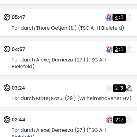
05:47
4
:
3
Tor durch Thore Oetjen (8.) (TSG A-H Bielefeld)
04:57
3
:
3
Tor durch Alexej Demerza (27.) (TSG A-H
Bielefeld)
03:24
2
:
3
Tor durch Matej Kozul (29.) (Wilhelmshavener HV)
02:44
2
:
2
Tor durch Alexej Demerza (27.) (TSG A-H