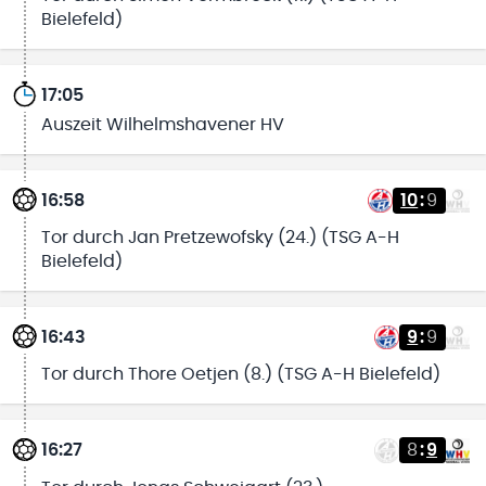
Bielefeld)
17:05
Auszeit Wilhelmshavener HV
16:58
10
:
9
Tor durch Jan Pretzewofsky (24.) (TSG A-H
Bielefeld)
16:43
9
:
9
Tor durch Thore Oetjen (8.) (TSG A-H Bielefeld)
16:27
8
:
9