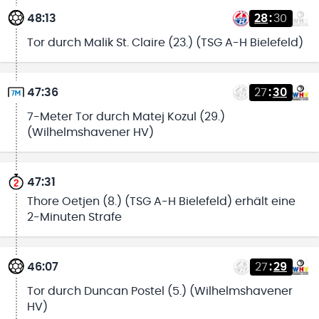
48:13
28
:
30
Tor durch Malik St. Claire (23.) (TSG A-H Bielefeld)
47:36
27
:
30
7-Meter Tor durch Matej Kozul (29.)
(Wilhelmshavener HV)
47:31
Thore Oetjen (8.) (TSG A-H Bielefeld) erhält eine
2-Minuten Strafe
46:07
27
:
29
Tor durch Duncan Postel (5.) (Wilhelmshavener
HV)