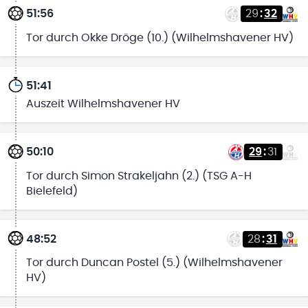
51:56
29
:
32
Tor durch Okke Dröge (10.) (Wilhelmshavener HV)
51:41
Auszeit Wilhelmshavener HV
50:10
29
:
31
Tor durch Simon Strakeljahn (2.) (TSG A-H
Bielefeld)
48:52
28
:
31
Tor durch Duncan Postel (5.) (Wilhelmshavener
HV)