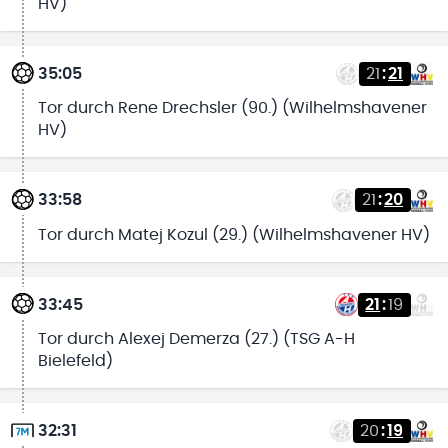
HV)
35:05
21
:
21
Tor durch Rene Drechsler (90.) (Wilhelmshavener
HV)
33:58
21
:
20
Tor durch Matej Kozul (29.) (Wilhelmshavener HV)
33:45
21
:
19
Tor durch Alexej Demerza (27.) (TSG A-H
Bielefeld)
32:31
20
:
19