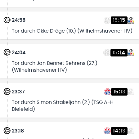
24:58
15
:
15
Tor durch Okke Dröge (10.) (Wilhelmshavener HV)
24:04
15
:
14
Tor durch Jan Bennet Behrens (27.)
(Wilhelmshavener HV)
23:37
15
:
13
Tor durch Simon Strakeljahn (2.) (TSG A-H
Bielefeld)
23:18
14
:
13