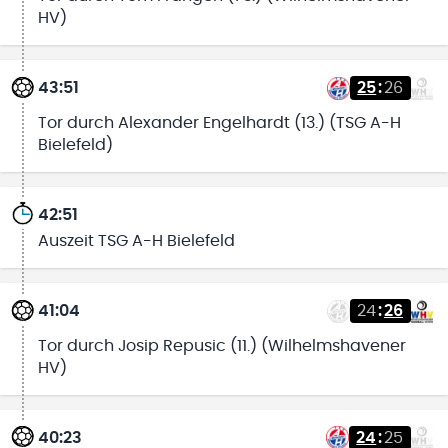
HV)
43:51
25
:
26
Tor durch Alexander Engelhardt (13.) (TSG A-H
Bielefeld)
42:51
Auszeit TSG A-H Bielefeld
41:04
24
:
26
Tor durch Josip Repusic (11.) (Wilhelmshavener
HV)
40:23
24
:
25