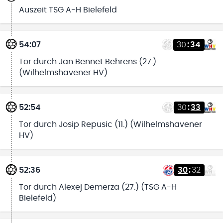
Auszeit TSG A-H Bielefeld
54:07
30
:
34
Tor durch Jan Bennet Behrens (27.)
(Wilhelmshavener HV)
52:54
30
:
33
Tor durch Josip Repusic (11.) (Wilhelmshavener
HV)
52:36
30
:
32
Tor durch Alexej Demerza (27.) (TSG A-H
Bielefeld)