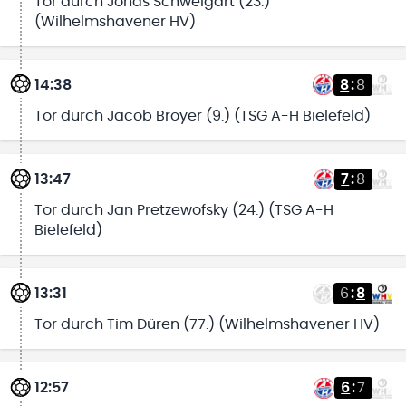
Tor durch Jonas Schweigart (23.)
(Wilhelmshavener HV)
14:38
8
:
8
Tor durch Jacob Broyer (9.) (TSG A-H Bielefeld)
13:47
7
:
8
Tor durch Jan Pretzewofsky (24.) (TSG A-H
Bielefeld)
13:31
6
:
8
Tor durch Tim Düren (77.) (Wilhelmshavener HV)
12:57
6
:
7