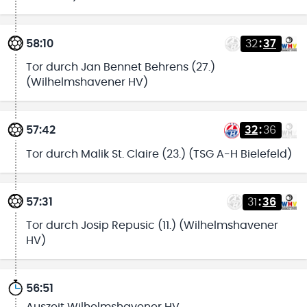
58:10
32
:
37
Tor durch Jan Bennet Behrens (27.)
(Wilhelmshavener HV)
57:42
32
:
36
Tor durch Malik St. Claire (23.) (TSG A-H Bielefeld)
57:31
31
:
36
Tor durch Josip Repusic (11.) (Wilhelmshavener
HV)
56:51
Auszeit Wilhelmshavener HV