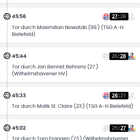
45:56
27
:
28
Tor durch Maximilian Nowatzki (99.) (TSG A-H
Bielefeld)
45:44
26
:
28
Tor durch Jan Bennet Behrens (27.)
(Wilhelmshavener HV)
45:33
26
:
27
Tor durch Malik St. Claire (23.) (TSG A-H Bielefeld)
45:02
25
:
27
Tor durch Tom Frangen (73.) (Wilhelmshavener