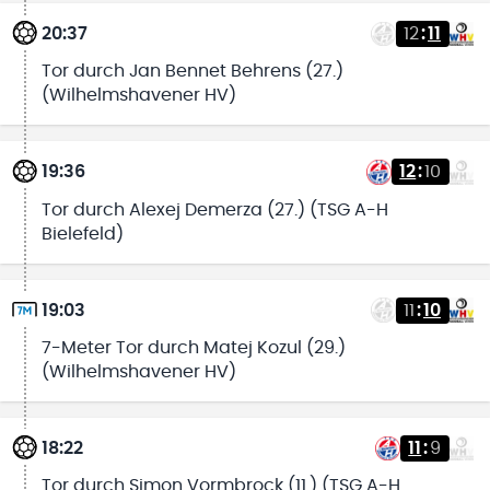
20:37
12
:
11
Tor durch Jan Bennet Behrens (27.)
(Wilhelmshavener HV)
19:36
12
:
10
Tor durch Alexej Demerza (27.) (TSG A-H
Bielefeld)
19:03
11
:
10
7-Meter Tor durch Matej Kozul (29.)
(Wilhelmshavener HV)
18:22
11
:
9
Tor durch Simon Vormbrock (11.) (TSG A-H