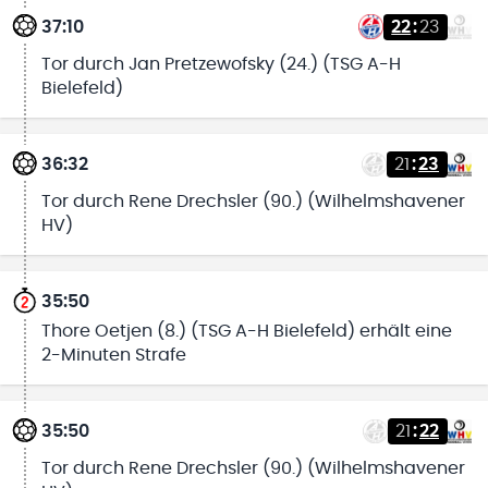
37:10
22
:
23
Tor durch Jan Pretzewofsky (24.) (TSG A-H
Bielefeld)
36:32
21
:
23
Tor durch Rene Drechsler (90.) (Wilhelmshavener
HV)
35:50
Thore Oetjen (8.) (TSG A-H Bielefeld) erhält eine
2-Minuten Strafe
35:50
21
:
22
Tor durch Rene Drechsler (90.) (Wilhelmshavener