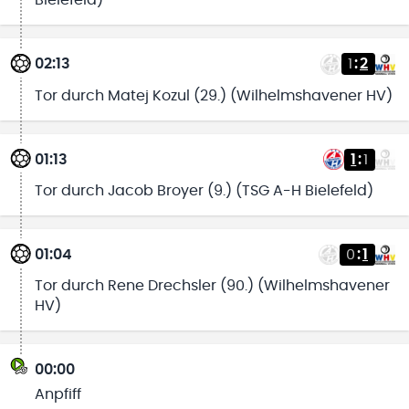
Bielefeld)
02:13
1
:
2
Tor durch Matej Kozul (29.) (Wilhelmshavener HV)
01:13
1
:
1
Tor durch Jacob Broyer (9.) (TSG A-H Bielefeld)
01:04
0
:
1
Tor durch Rene Drechsler (90.) (Wilhelmshavener
HV)
00:00
Anpfiff