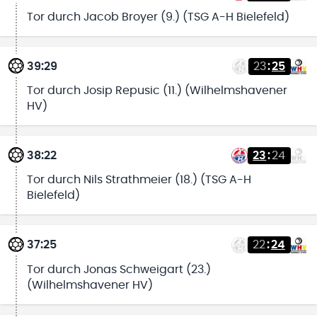
Tor durch Jacob Broyer (9.) (TSG A-H Bielefeld)
39:29
23
:
25
Tor durch Josip Repusic (11.) (Wilhelmshavener
HV)
38:22
23
:
24
Tor durch Nils Strathmeier (18.) (TSG A-H
Bielefeld)
37:25
22
:
24
Tor durch Jonas Schweigart (23.)
(Wilhelmshavener HV)