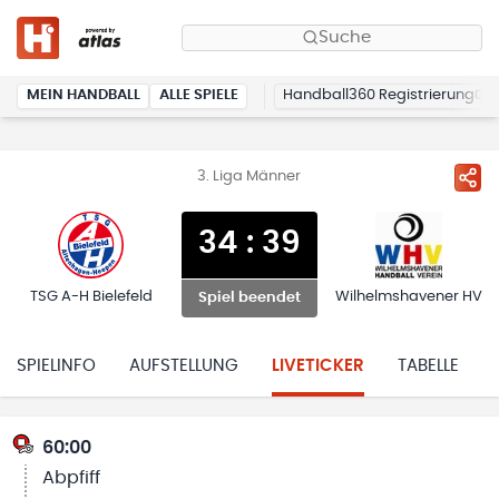
Suche
MEIN HANDBALL
ALLE SPIELE
Handball360 Registrierung
3. Liga Männer
34
:
39
TSG A-H Bielefeld
Wilhelmshavener HV
Spiel beendet
SPIELINFO
AUFSTELLUNG
LIVETICKER
TABELLE
60:00
Abpfiff