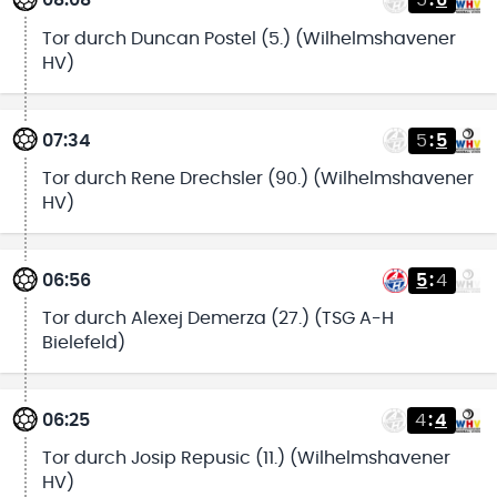
08:08
5
:
6
Tor durch Duncan Postel (5.) (Wilhelmshavener
HV)
07:34
5
:
5
Tor durch Rene Drechsler (90.) (Wilhelmshavener
HV)
06:56
5
:
4
Tor durch Alexej Demerza (27.) (TSG A-H
Bielefeld)
06:25
4
:
4
Tor durch Josip Repusic (11.) (Wilhelmshavener
HV)