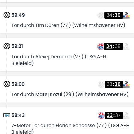
59:49
34
:
39
Tor durch Tim Düren (77.) (Wilhelmshavener HV)
59:21
34
:
38
Tor durch Alexej Demerza (27.) (TSG A-H
Bielefeld)
59:00
33
:
38
Tor durch Matej Kozul (29.) (Wilhelmshavener HV)
58:43
33
:
37
7-Meter Tor durch Florian Schoesse (77.) (TSG A-H
Bielefeld)