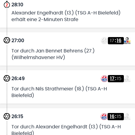
28:10
Alexander Engelhardt (13.) (TSG A-H Bielefeld)
erhält eine 2-Minuten Strafe
27:00
17
:
16
Tor durch Jan Bennet Behrens (27.)
(Wilhelmshavener HV)
26:49
17
:
15
Tor durch Nils Strathmeier (18.) (TSG A-H
Bielefeld)
26:15
16
:
15
Tor durch Alexander Engelhardt (13.) (TSG A-H
Bielefeld)