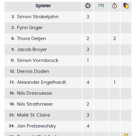
Spieler
Simon Strakeljahn
3
2
.
Fynn Unger
3
.
Thore Oetjen
2
2
8
.
Jacob Broyer
3
9
.
Simon Vormbrock
1
11
.
Dennis Doden
12
.
Alexander Engelhardt
4
1
13
.
Nils Dresruesse
16
.
Nils Strathmeier
2
18
.
Malik St. Claire
3
23
.
Jan Pretzewofsky
4
24
.