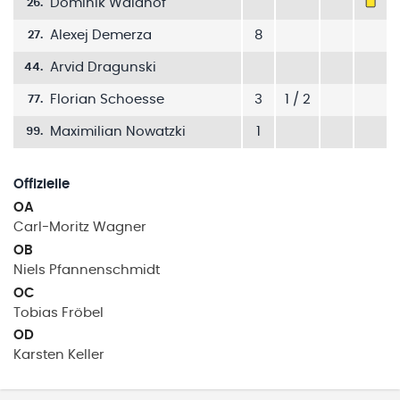
Dominik Waldhof
26
.
Alexej Demerza
8
27
.
Arvid Dragunski
44
.
Florian Schoesse
3
1 / 2
77
.
Maximilian Nowatzki
1
99
.
Offizielle
OA
Carl-Moritz
Wagner
OB
Niels
Pfannenschmidt
OC
Tobias
Fröbel
OD
Karsten
Keller