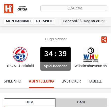
Suche
MEIN HANDBALL
ALLE SPIELE
Handball360 Registrierung
3. Liga Männer
34
:
39
TSG A-H Bielefeld
Wilhelmshavener HV
Spiel beendet
SPIELINFO
AUFSTELLUNG
LIVETICKER
TABELLE
HEIM
GAST