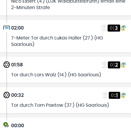
Nico Elbert (4.) (DJK Waldbüttelbrunn) erhält eine
2-Minuten Strafe
02:00
0
:
3
7-Meter Tor durch Lukas Hüller (27.) (HG
Saarlouis)
01:58
0
:
2
Tor durch Lars Walz (14.) (HG Saarlouis)
00:32
0
:
1
Tor durch Tom Paetow (37.) (HG Saarlouis)
00:00