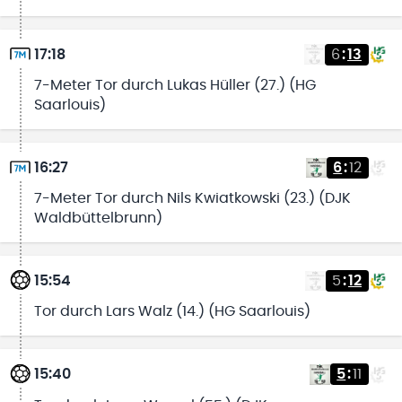
17:18
6
:
13
7-Meter Tor durch Lukas Hüller (27.) (HG
Saarlouis)
16:27
6
:
12
7-Meter Tor durch Nils Kwiatkowski (23.) (DJK
Waldbüttelbrunn)
15:54
5
:
12
Tor durch Lars Walz (14.) (HG Saarlouis)
15:40
5
:
11