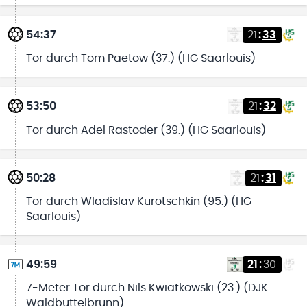
54:37
21
:
33
Tor durch Tom Paetow (37.) (HG Saarlouis)
53:50
21
:
32
Tor durch Adel Rastoder (39.) (HG Saarlouis)
50:28
21
:
31
Tor durch Wladislav Kurotschkin (95.) (HG
Saarlouis)
49:59
21
:
30
7-Meter Tor durch Nils Kwiatkowski (23.) (DJK
Waldbüttelbrunn)