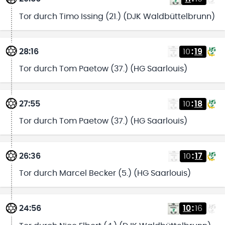
Tor durch Timo Issing (21.) (DJK Waldbüttelbrunn)
28:16
10
:
19
Tor durch Tom Paetow (37.) (HG Saarlouis)
27:55
10
:
18
Tor durch Tom Paetow (37.) (HG Saarlouis)
26:36
10
:
17
Tor durch Marcel Becker (5.) (HG Saarlouis)
24:56
10
:
16