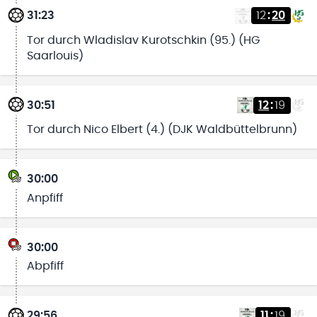
31:23
12
:
20
Tor durch Wladislav Kurotschkin (95.) (HG
Saarlouis)
30:51
12
:
19
Tor durch Nico Elbert (4.) (DJK Waldbüttelbrunn)
30:00
Anpfiff
30:00
Abpfiff
29:56
11
:
19