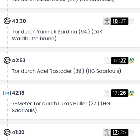
43:30
18
:
27
Tor durch Yannick Bardina (94.) (DJK
Waldbüttelbrunn)
42:53
17
:
27
Tor durch Adel Rastoder (39.) (HG Saarlouis)
42:18
17
:
26
7-Meter Tor durch Lukas Hüller (27.) (HG
Saarlouis)
41:20
17
:
25