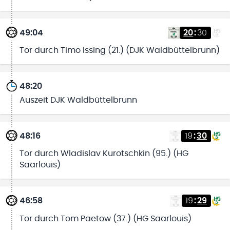
49:04
20
:
30
Tor durch Timo Issing (21.) (DJK Waldbüttelbrunn)
48:20
Auszeit DJK Waldbüttelbrunn
48:16
19
:
30
Tor durch Wladislav Kurotschkin (95.) (HG
Saarlouis)
46:58
19
:
29
Tor durch Tom Paetow (37.) (HG Saarlouis)