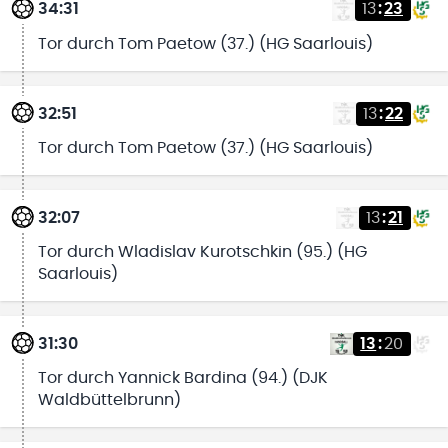
34:31
13
:
23
Tor durch Tom Paetow (37.) (HG Saarlouis)
32:51
13
:
22
Tor durch Tom Paetow (37.) (HG Saarlouis)
32:07
13
:
21
Tor durch Wladislav Kurotschkin (95.) (HG
Saarlouis)
31:30
13
:
20
Tor durch Yannick Bardina (94.) (DJK
Waldbüttelbrunn)