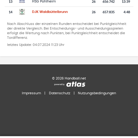
13
26
656
:
742
13:39
HSG Pohlheim
14
26
657
:
835
4:48
DJK Waldbüttelbrunn
Nach Abschluss der einzelnen Runden entscheidet bei Punktgleichheit
der direkte Vergleich. Bei Entscheidungs- und Ausscheidungsspielen
erfolgt die Wertung nach Punkten, bei Punktgleichheit entscheidet die
Tordifferenz.
letztes Update:
04.07.2024 11:23 Uhr
©
2026
Handball.net
Impressum
|
Datenschutz
|
Nutzungsbedingungen