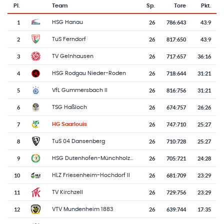
Pl.
Team
Sp.
Tore
Pkt.
Team-Logo
Tabelle mit Vereinsplatzierungen, Spielen, Toren und Punkten
1
26
786
:
643
43:9
HSG Hanau
2
26
817
:
650
43:9
TuS Ferndorf
3
26
717
:
657
36:16
TV Gelnhausen
4
26
718
:
644
31:21
HSG Rodgau Nieder-Roden
5
26
816
:
756
31:21
VfL Gummersbach II
6
26
674
:
757
26:26
TSG Haßloch
7
26
747
:
710
25:27
HG Saarlouis
8
26
710
:
728
25:27
TuS 04 Dansenberg
9
26
705
:
721
24:28
HSG Dutenhofen-Münchholzhausen II
10
26
681
:
709
23:29
HLZ Friesenheim-Hochdorf II
11
26
729
:
756
23:29
TV Kirchzell
12
26
639
:
744
17:35
VTV Mundenheim 1883