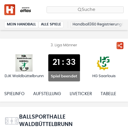
Suche
MEIN HANDBALL
ALLE SPIELE
Handball360 Registrierung
3. Liga Männer
21
:
33
DJK Waldbüttelbrunn
HG Saarlouis
Spiel beendet
SPIELINFO
AUFSTELLUNG
LIVETICKER
TABELLE
H
BALLSPORTHALLE
WALDBÜTTELBRUNN