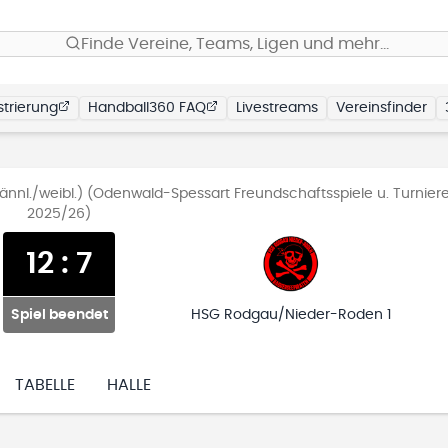
Finde Vereine, Teams, Ligen und mehr…
trierung
Handball360 FAQ
Livestreams
Vereinsfinder
nl./weibl.) (Odenwald-Spessart Freundschaftsspiele u. Turnier
2025/26)
12
:
7
Spiel beendet
HSG Rodgau/Nieder-Roden 1
TABELLE
HALLE