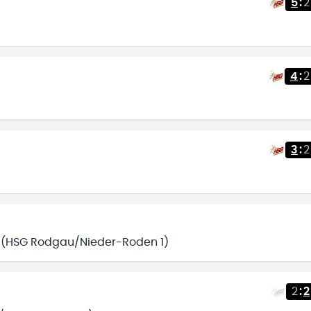
5
:
2
4
:
2
3
:
2
) (HSG Rodgau/Nieder-Roden 1)
2
:
2