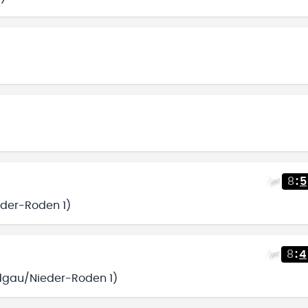
8
:
5
eder-Roden 1)
8
:
4
odgau/Nieder-Roden 1)