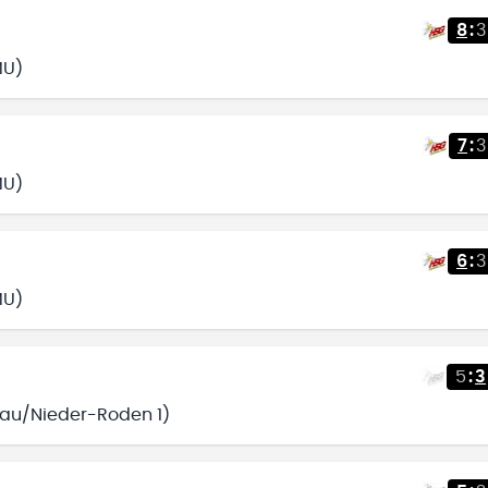
8
:
3
MU)
7
:
3
MU)
6
:
3
MU)
5
:
3
gau/Nieder-Roden 1)