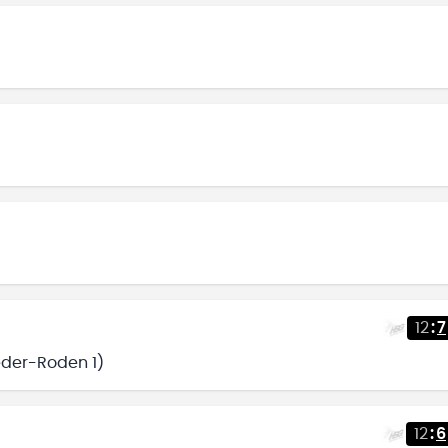
12
:
7
eder-Roden 1)
12
:
6