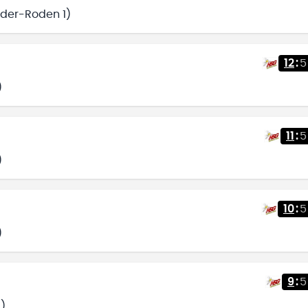
eder-Roden 1)
12
:
5
)
11
:
5
)
10
:
5
)
9
:
5
)