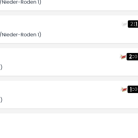
u/Nieder-Roden 1)
2
:
1
u/Nieder-Roden 1)
2
:
0
)
1
:
0
)