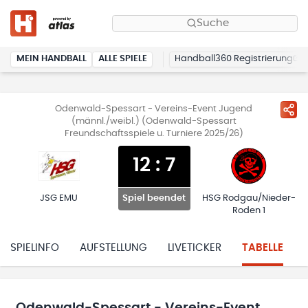
Suche
MEIN HANDBALL
ALLE SPIELE
Handball360 Registrierung
Odenwald-Spessart - Vereins-Event Jugend
(männl./weibl.) (Odenwald-Spessart
Freundschaftsspiele u. Turniere 2025/26)
12
:
7
JSG EMU
HSG Rodgau/Nieder-
Spiel beendet
Roden 1
SPIELINFO
AUFSTELLUNG
LIVETICKER
TABELLE