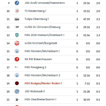
9
1
23
:
16
2:0
JSG Groß-Umstadt/Habitzheim
10
1
13
:
12
2:0
TV Niedernberg 1
11
2
47
:
19
2:2
TuSpo Obernburg 1
12
2
29
:
33
2:2
mJSG Gr-Zimmern/Dieburg
13
2
55
:
56
1:3
HSG 2020 Haibach/Glattbach 1
14
0
0
:
0
0:0
wJSG Kirchzell/Bürgstadt
15
0
0
:
0
0:0
HSG Hörstein/Michelbach 1
16
0
0
:
0
0:0
SG RW Babenhausen
17
0
0
:
0
0:0
HSG Preagberg 2
18
1
12
:
16
0:2
HSG Hörstein/Michelbach 2
19
1
7
:
12
0:2
HSG Rodgau/Nieder-Roden 1
20
1
21
:
28
0:2
JSG Wallstadt II
21
1
10
:
19
0:2
HSG OberBieberStamm 1