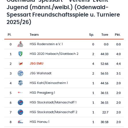
Odenwald-Spessart - Vereins-Event
Jugend (männl./weibl.) (Odenwald-
Spessart Freundschaftsspiele u. Turniere
2025/26)
Pl.
Team
Sp.
Tore
Pkt.
Team-Logo
Tabelle mit Vereinsplatzierungen, Spielen, Toren und Punkten
0
0
0
:
0
0:0
HSG Rodenstein e.V. 1
1
2
44
:
33
4:0
HSG 2020 Haibach/Glattbach 2
2
4
52
:
66
4:4
JSG EMU
3
2
56
:
55
3:1
JSG Wallstadt
4
1
44
:
16
2:0
HSG Kahl/Kleinostheim 1
5
1
36
:
11
2:0
HSG Preagberg 1
6
1
36
:
15
2:0
HSG Stockstadt/Mainaschaff 1
7
1
22
:
7
2:0
HSG Stockstadt/Mainaschaff 2
8
1
30
:
18
2:0
HSG Hanau 1