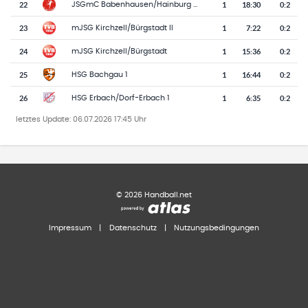
22
1
18
:
30
0:2
JSGmC Babenhausen/Hainburg (m/w)
23
1
7
:
22
0:2
mJSG Kirchzell/Bürgstadt II
24
1
15
:
36
0:2
mJSG Kirchzell/Bürgstadt
25
1
16
:
44
0:2
HSG Bachgau 1
26
1
6
:
35
0:2
HSG Erbach/Dorf-Erbach 1
letztes Update:
06.07.2026 17:45 Uhr
©
2026
Handball.net
Impressum
|
Datenschutz
|
Nutzungsbedingungen