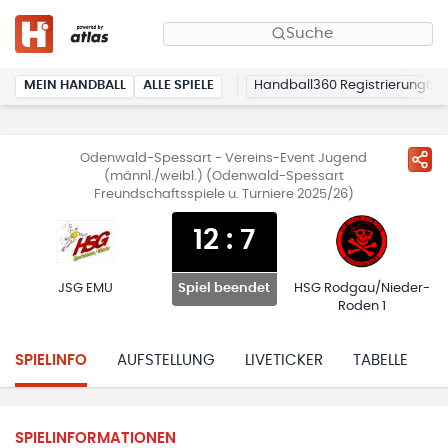
Suche
MEIN HANDBALL
ALLE SPIELE
Handball360 Registrierung
Odenwald-Spessart - Vereins-Event Jugend
(männl./weibl.) (Odenwald-Spessart
Freundschaftsspiele u. Turniere 2025/26)
12
:
7
JSG EMU
HSG Rodgau/Nieder-
Spiel beendet
Roden 1
SPIELINFO
AUFSTELLUNG
LIVETICKER
TABELLE
H
SPIELINFORMATIONEN