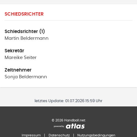
SCHIEDSRICHTER
Schiedsrichter (1)
Martin
Beldermann
Sekretär
Mareike
Seiter
Zeitnehmer
Sonja
Beldermann
letztes Update:
01.07.2026 15:59 Uhr
©
2026
Handball.net
Impressum
|
Datenschutz
|
Nutzungsbedingungen