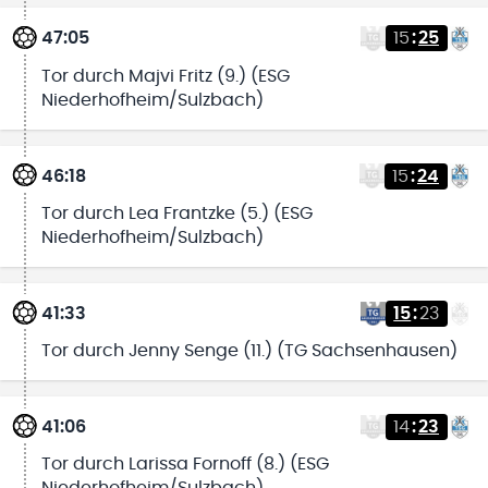
47:05
15
:
25
Tor durch Majvi Fritz (9.) (ESG
Niederhofheim/Sulzbach)
46:18
15
:
24
Tor durch Lea Frantzke (5.) (ESG
Niederhofheim/Sulzbach)
41:33
15
:
23
Tor durch Jenny Senge (11.) (TG Sachsenhausen)
41:06
14
:
23
Tor durch Larissa Fornoff (8.) (ESG