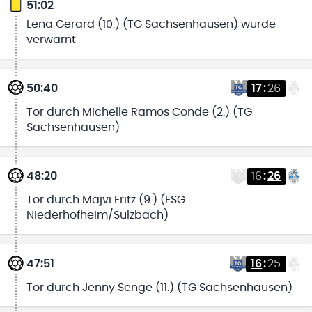
51:02
Lena Gerard (10.) (TG Sachsenhausen) wurde
verwarnt
50:40
17
:
26
Tor durch Michelle Ramos Conde (2.) (TG
Sachsenhausen)
48:20
16
:
26
Tor durch Majvi Fritz (9.) (ESG
Niederhofheim/Sulzbach)
47:51
16
:
25
Tor durch Jenny Senge (11.) (TG Sachsenhausen)