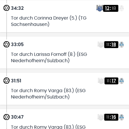
34:32
12
:
18
Tor durch Corinna Dreyer (5.) (TG
Sachsenhausen)
33:05
11
:
18
Tor durch Larissa Fornoff (8.) (ESG
Niederhofheim/Sulzbach)
31:51
11
:
17
Tor durch Romy Varga (83.) (ESG
Niederhofheim/Sulzbach)
30:47
11
:
16
Tor durch Romy Varga (83.) (ESG