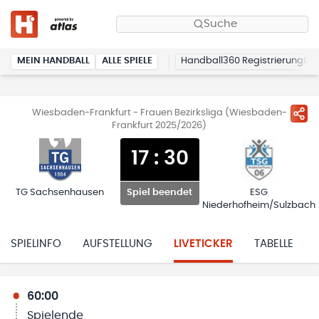
Suche
MEIN HANDBALL
ALLE SPIELE
Handball360 Registrierung
Wiesbaden-Frankfurt - Frauen Bezirksliga (Wiesbaden-
Frankfurt 2025/2026)
17
:
30
TG Sachsenhausen
ESG
Spiel beendet
Niederhofheim/Sulzbach
SPIELINFO
AUFSTELLUNG
LIVETICKER
TABELLE
60:00
Spielende