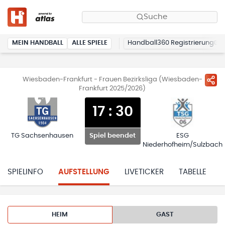
Suche
MEIN HANDBALL
ALLE SPIELE
Handball360 Registrierung
Wiesbaden-Frankfurt - Frauen Bezirksliga (Wiesbaden-
Frankfurt 2025/2026)
17
:
30
TG Sachsenhausen
ESG
Spiel beendet
Niederhofheim/Sulzbach
SPIELINFO
AUFSTELLUNG
LIVETICKER
TABELLE
HEIM
GAST