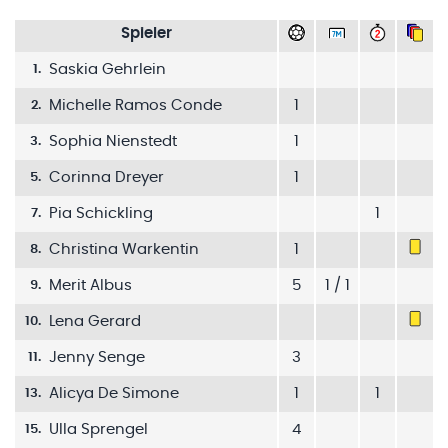
Spieler
Saskia Gehrlein
1
.
Michelle Ramos Conde
1
2
.
Sophia Nienstedt
1
3
.
Corinna Dreyer
1
5
.
Pia Schickling
1
7
.
Christina Warkentin
1
8
.
Merit Albus
5
1 / 1
9
.
Lena Gerard
10
.
Jenny Senge
3
11
.
Alicya De Simone
1
1
13
.
Ulla Sprengel
4
15
.