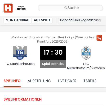
Suche
MEIN HANDBALL
ALLE SPIELE
Handball360 Registrierung
Wiesbaden-Frankfurt - Frauen Bezirksliga (Wiesbaden-
Frankfurt 2025/2026)
17
:
30
TG Sachsenhausen
ESG
Spiel beendet
Niederhofheim/Sulzbach
SPIELINFO
AUFSTELLUNG
LIVETICKER
TABELLE
H
SPIELINFORMATIONEN