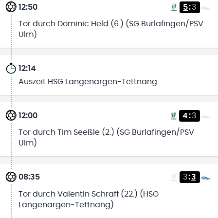
12:50
5
:
3
Tor durch Dominic Held (6.) (SG Burlafingen/PSV
Ulm)
12:14
Auszeit HSG Langenargen-Tettnang
12:00
4
:
3
Tor durch Tim Seeßle (2.) (SG Burlafingen/PSV
Ulm)
08:35
3
:
3
Tor durch Valentin Schraff (22.) (HSG
Langenargen-Tettnang)