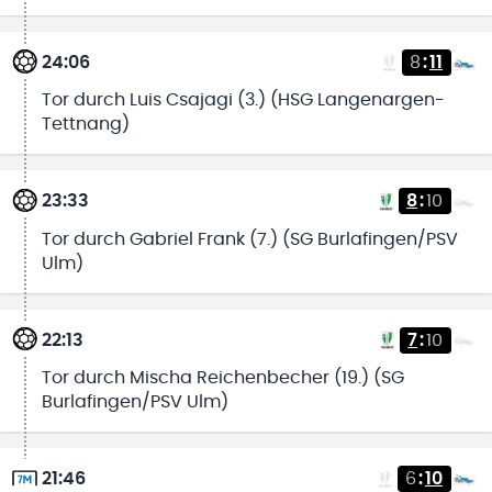
24:06
8
:
11
Tor durch Luis Csajagi (3.) (HSG Langenargen-
Tettnang)
23:33
8
:
10
Tor durch Gabriel Frank (7.) (SG Burlafingen/PSV
Ulm)
22:13
7
:
10
Tor durch Mischa Reichenbecher (19.) (SG
Burlafingen/PSV Ulm)
21:46
6
:
10