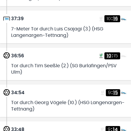
37:39
10
:
16
7-Meter Tor durch Luis Csajagi (3.) (HSG
Langenargen-Tettnang)
36:56
10
:
15
Tor durch Tim Seeßle (2.) (SG Burlafingen/PSV
Ulm)
34:54
9
:
15
Tor durch Georg Vögele (10.) (HSG Langenargen-
Tettnang)
33:48
9
:
14