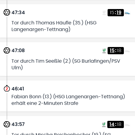
47:34
15
:
19
Tor durch Thomas Häufle (35.) (HSG
Langenargen-Tettnang)
47:08
15
:
18
Tor durch Tim Seeßle (2.) (SG Burlafingen/PSV
Ulm)
46:41
Fabian Bonn (13.) (HSG Langenargen-Tettnang)
erhält eine 2-Minuten Strafe
43:57
14
:
18
Tor durch Mischa Reichenbecher (19.) (SG