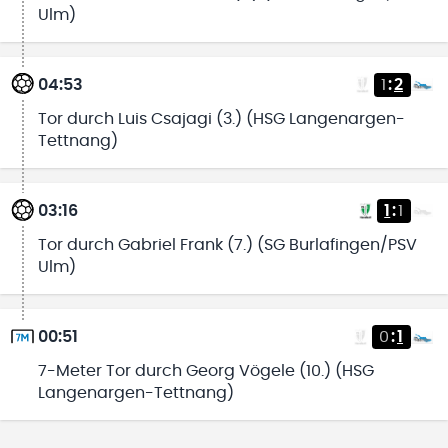
Ulm)
04:53
1
:
2
Tor durch Luis Csajagi (3.) (HSG Langenargen-
Tettnang)
03:16
1
:
1
Tor durch Gabriel Frank (7.) (SG Burlafingen/PSV
Ulm)
00:51
0
:
1
7-Meter Tor durch Georg Vögele (10.) (HSG
Langenargen-Tettnang)