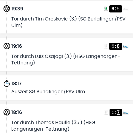
19:39
6
:
8
Tor durch Tim Oreskovic (3.) (SG Burlafingen/PSV
Ulm)
19:16
5
:
8
Tor durch Luis Csajagi (3.) (HSG Langenargen-
Tettnang)
18:17
Auszeit SG Burlafingen/PSV Ulm
18:16
5
:
7
Tor durch Thomas Häufle (35.) (HSG
Langenargen-Tettnang)