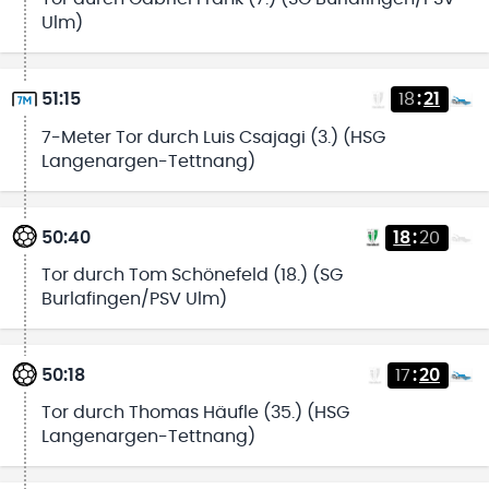
Ulm)
51:15
18
:
21
7-Meter Tor durch Luis Csajagi (3.) (HSG
Langenargen-Tettnang)
50:40
18
:
20
Tor durch Tom Schönefeld (18.) (SG
Burlafingen/PSV Ulm)
50:18
17
:
20
Tor durch Thomas Häufle (35.) (HSG
Langenargen-Tettnang)