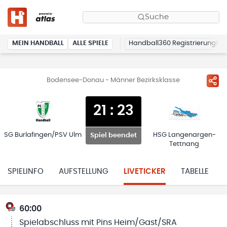
Suche
MEIN HANDBALL
ALLE SPIELE
Handball360 Registrierung
Bodensee-Donau - Männer Bezirksklasse
21
:
23
SG Burlafingen/PSV Ulm
HSG Langenargen-
Spiel beendet
Tettnang
SPIELINFO
AUFSTELLUNG
LIVETICKER
TABELLE
60:00
Spielabschluss mit Pins Heim/Gast/SRA