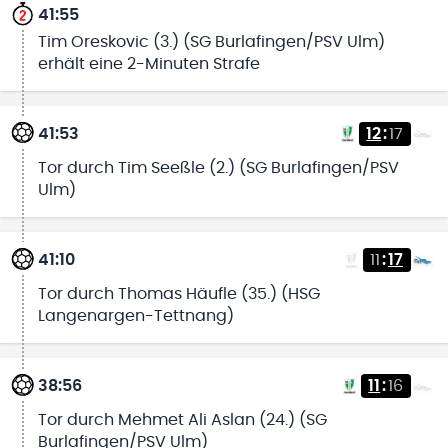
41:55
Tim Oreskovic (3.) (SG Burlafingen/PSV Ulm)
erhält eine 2-Minuten Strafe
41:53
12
:
17
Tor durch Tim Seeßle (2.) (SG Burlafingen/PSV
Ulm)
41:10
11
:
17
Tor durch Thomas Häufle (35.) (HSG
Langenargen-Tettnang)
38:56
11
:
16
Tor durch Mehmet Ali Aslan (24.) (SG
Burlafingen/PSV Ulm)