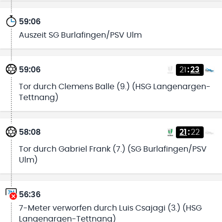
59:06
Auszeit SG Burlafingen/PSV Ulm
59:06
21
:
23
Tor durch Clemens Balle (9.) (HSG Langenargen-
Tettnang)
58:08
21
:
22
Tor durch Gabriel Frank (7.) (SG Burlafingen/PSV
Ulm)
56:36
7-Meter verworfen durch Luis Csajagi (3.) (HSG
Langenargen-Tettnang)