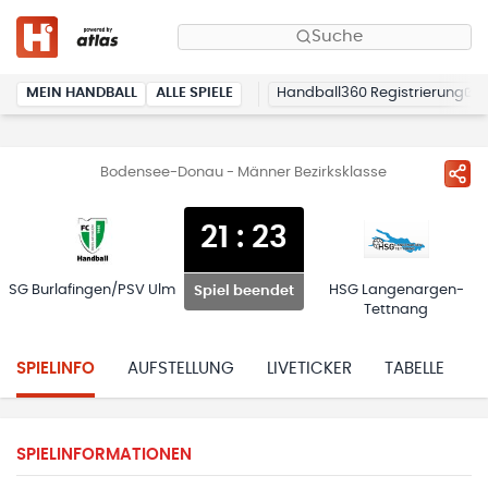
Suche
MEIN HANDBALL
ALLE SPIELE
Handball360 Registrierung
Bodensee-Donau - Männer Bezirksklasse
21
:
23
SG Burlafingen/PSV Ulm
HSG Langenargen-
Spiel beendet
Tettnang
SPIELINFO
AUFSTELLUNG
LIVETICKER
TABELLE
H
SPIELINFORMATIONEN