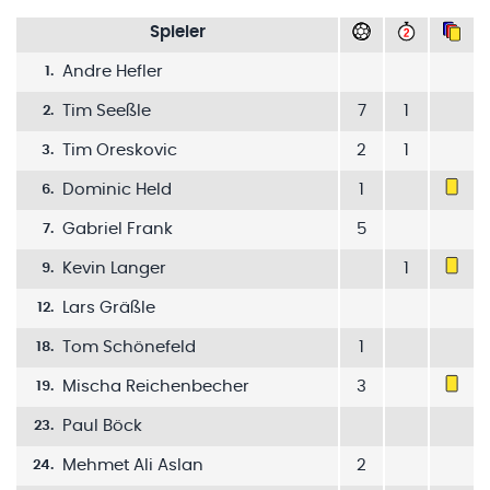
Spieler
Andre Hefler
1
.
Tim Seeßle
7
1
2
.
Tim Oreskovic
2
1
3
.
Dominic Held
1
6
.
Gabriel Frank
5
7
.
Kevin Langer
1
9
.
Lars Gräßle
12
.
Tom Schönefeld
1
18
.
Mischa Reichenbecher
3
19
.
Paul Böck
23
.
Mehmet Ali Aslan
2
24
.