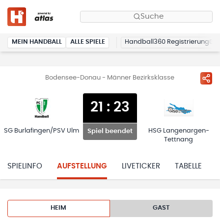
Suche
MEIN HANDBALL
ALLE SPIELE
Handball360 Registrierung
Bodensee-Donau - Männer Bezirksklasse
21
:
23
SG Burlafingen/PSV Ulm
HSG Langenargen-
Spiel beendet
Tettnang
SPIELINFO
AUFSTELLUNG
LIVETICKER
TABELLE
HEIM
GAST