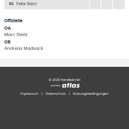
Felix Störr
82
.
Offizielle
OA
Marc
Steitz
OB
Andreas
Madsack
©
2026
Handball.net
Impressum
|
Datenschutz
|
Nutzungsbedingungen