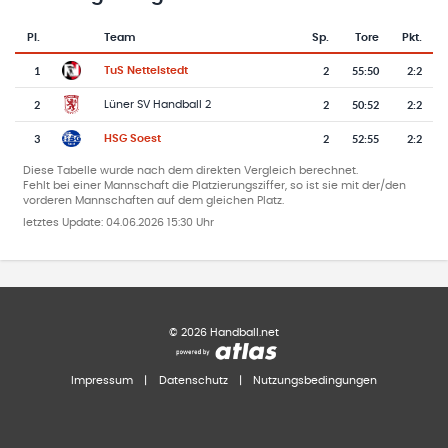
Pl.
Team
Sp.
Tore
Pkt.
Team-Logo
Tabelle mit Vereinsplatzierungen, Spielen, Toren und Punkten
1
2
55
:
50
2:2
TuS Nettelstedt
2
2
50
:
52
2:2
Lüner SV Handball 2
3
2
52
:
55
2:2
HSG Soest
Diese Tabelle wurde nach dem direkten Vergleich berechnet.
Fehlt bei einer Mannschaft die Platzierungsziffer, so ist sie mit der/den
vorderen Mannschaften auf dem gleichen Platz.
letztes Update:
04.06.2026 15:30 Uhr
©
2026
Handball.net
Impressum
|
Datenschutz
|
Nutzungsbedingungen