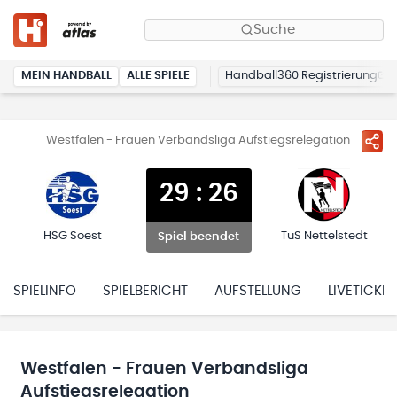
Suche
MEIN HANDBALL
ALLE SPIELE
Handball360 Registrierung
Westfalen - Frauen Verbandsliga Aufstiegsrelegation
29
:
26
HSG Soest
TuS Nettelstedt
Spiel beendet
SPIELINFO
SPIELBERICHT
AUFSTELLUNG
LIVETICKER
Westfalen - Frauen Verbandsliga
Aufstiegsrelegation