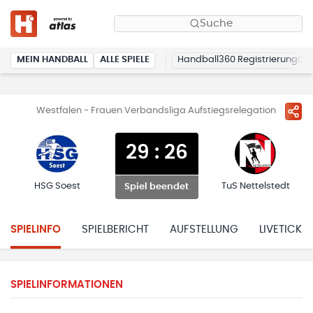
Suche
MEIN HANDBALL
ALLE SPIELE
Handball360 Registrierung
Westfalen - Frauen Verbandsliga Aufstiegsrelegation
29
:
26
HSG Soest
TuS Nettelstedt
Spiel beendet
SPIELINFO
SPIELBERICHT
AUFSTELLUNG
LIVETICKE
SPIELINFORMATIONEN