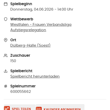
Spielbeginn
Donnerstag, 04.06.2026 - 14:00 Uhr
Wettbewerb
Westfalen - Frauen Verbandsliga
Aufstiegsrelegation
Ort
Dülberg-Halle
(
Soest
)
Zuschauer
150
Spielbericht
Spielbericht herunterladen
Spielnummer
600055662
SPIEL TEILEN
KALENDER ABONNIEREN