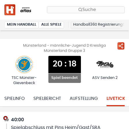
Suche
MEIN HANDBALL
ALLE SPIELE
Handball360 Registrierung
Münsterland - männliche-Jugend D Kreisliga
Münsterland Gruppe 3
20
:
18
TSC Münster-
ASV Senden 2
Spiel beendet
Gievenbeck
SPIELINFO
SPIELBERICHT
AUFSTELLUNG
LIVETICKE
40:00
Spielabschluss mit Pins Heim/Gast/SRA