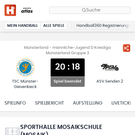
Suche
MEIN HANDBALL
ALLE SPIELE
Handball360 Registrierung
Münsterland - männliche-Jugend D Kreisliga
Münsterland Gruppe 3
20
:
18
TSC Münster-
ASV Senden 2
Spiel beendet
Gievenbeck
SPIELINFO
SPIELBERICHT
AUFSTELLUNG
LIVETICKER
SPORTHALLE MOSAIKSCHULE