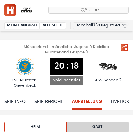
Suche
MEIN HANDBALL
ALLE SPIELE
Handball360 Registrierung
Münsterland - männliche-Jugend D Kreisliga
Münsterland Gruppe 3
20
:
18
TSC Münster-
ASV Senden 2
Spiel beendet
Gievenbeck
SPIELINFO
SPIELBERICHT
AUFSTELLUNG
LIVETICKE
HEIM
GAST