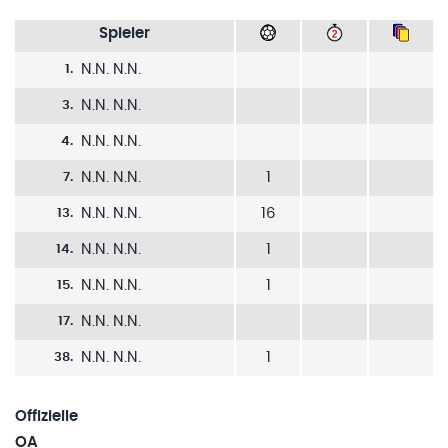
Spieler
N.N. N.N.
1
.
N.N. N.N.
3
.
N.N. N.N.
4
.
N.N. N.N.
1
7
.
N.N. N.N.
16
13
.
N.N. N.N.
1
14
.
N.N. N.N.
1
15
.
N.N. N.N.
17
.
N.N. N.N.
1
38
.
Offizielle
OA