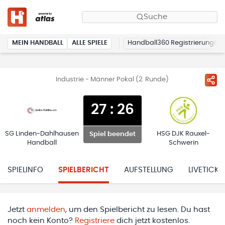
Suche
MEIN HANDBALL
ALLE SPIELE
Handball360 Registrierung
Industrie - Männer Pokal (2. Runde)
27
:
26
SG Linden-Dahlhausen
HSG DJK Rauxel-
Spiel beendet
Handball
Schwerin
SPIELINFO
SPIELBERICHT
AUFSTELLUNG
LIVETICKE
Jetzt
anmelden
, um den Spielbericht zu lesen. Du hast
noch kein Konto?
Registriere
dich jetzt kostenlos.