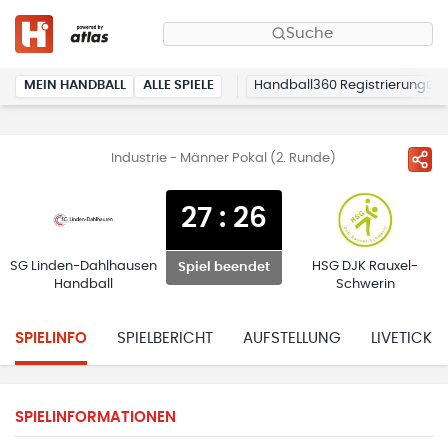
Suche
MEIN HANDBALL
ALLE SPIELE
Handball360 Registrierung
Industrie - Männer Pokal (2. Runde)
27
:
26
SG Linden-Dahlhausen
HSG DJK Rauxel-
Spiel beendet
Handball
Schwerin
SPIELINFO
SPIELBERICHT
AUFSTELLUNG
LIVETICKE
SPIELINFORMATIONEN