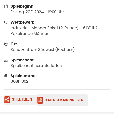
Spielbeginn
Freitag, 22.11.2024 - 19:00 Uhr
Wettbewerb
Industrie - Männer Pokal (2. Runde)
–
608111 2.
Pokalrunde Männer
Ort
Schulzentrum Südwest
(
Bochum
)
Spielbericht
Spielbericht herunterladen
Spielnummer
608111002
SPIEL TEILEN
KALENDER ABONNIEREN