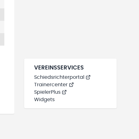
VEREINSSERVICES
Schiedsrichterportal
Trainercenter
SpielerPlus
Widgets