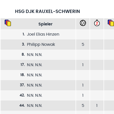
HSG DJK RAUXEL-SCHWERIN
Spieler
Joel Elias Hinzen
1
.
Philipp Nowak
5
3
.
N.N. N.N.
8
.
N.N. N.N.
1
17
.
N.N. N.N.
18
.
N.N. N.N.
1
37
.
N.N. N.N.
1
42
.
N.N. N.N.
5
1
44
.