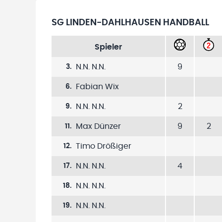
SG LINDEN-DAHLHAUSEN HANDBALL
Spieler
N.N. N.N.
9
3
.
Fabian Wix
6
.
N.N. N.N.
2
9
.
Max Dünzer
9
2
11
.
Timo Drößiger
12
.
N.N. N.N.
4
17
.
N.N. N.N.
18
.
N.N. N.N.
19
.