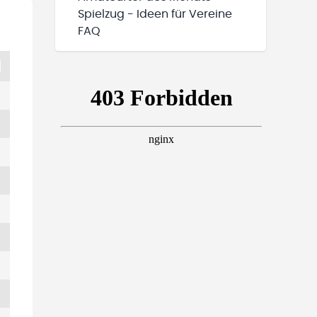
Spielzug - Ideen für Vereine
FAQ