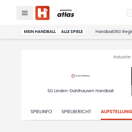
MEIN HANDBALL
ALLE SPIELE
Handball360 Regis
Industrie
SG Linden-Dahlhausen Handball
SPIELINFO
SPIELBERICHT
AUFSTELLUN