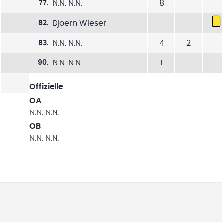
N.N. N.N.
8
77
.
Bjoern Wieser
82
.
N.N. N.N.
4
2
83
.
N.N. N.N.
1
90
.
Offizielle
OA
N.N.
N.N.
OB
N.N.
N.N.