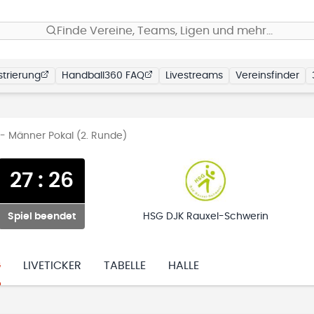
Finde Vereine, Teams, Ligen und mehr…
trierung
Handball360 FAQ
Livestreams
Vereinsfinder
 - Männer Pokal (2. Runde)
27
:
26
Spiel beendet
HSG DJK Rauxel-Schwerin
G
LIVETICKER
TABELLE
HALLE