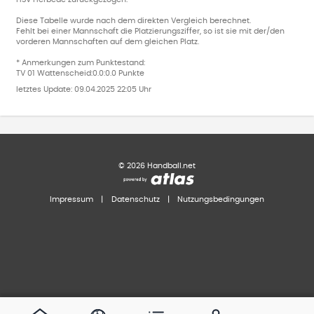
Diese Tabelle wurde nach dem direkten Vergleich berechnet.
Fehlt bei einer Mannschaft die Platzierungsziffer, so ist sie mit der/den
vorderen Mannschaften auf dem gleichen Platz.
* Anmerkungen zum Punktestand:
TV 01 Wattenscheid:0.0:0.0 Punkte
letztes Update:
09.04.2025 22:05 Uhr
©
2026
Handball.net
Impressum
|
Datenschutz
|
Nutzungsbedingungen