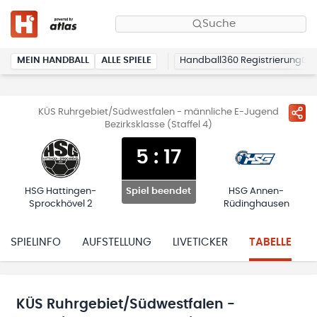
Suche
MEIN HANDBALL
ALLE SPIELE
Handball360 Registrierung
KÜS Ruhrgebiet/Südwestfalen - männliche E-Jugend
Bezirksklasse (Staffel 4)
5
:
17
HSG Hattingen-
HSG Annen-
Spiel beendet
Sprockhövel 2
Rüdinghausen
SPIELINFO
AUFSTELLUNG
LIVETICKER
TABELLE
KÜS Ruhrgebiet/Südwestfalen -