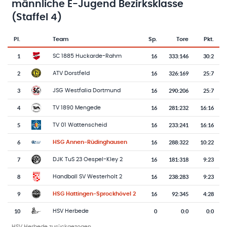
männliche E-Jugend Bezirksklasse
(Staffel 4)
Pl.
Team
Sp.
Tore
Pkt.
Team-Logo
Tabelle mit Vereinsplatzierungen, Spielen, Toren und Punkten
1
16
333
:
146
30:2
SC 1885 Huckarde-Rahm
2
16
326
:
169
25:7
ATV Dorstfeld
3
16
290
:
206
25:7
JSG Westfalia Dortmund
4
16
281
:
232
16:16
TV 1890 Mengede
5
16
233
:
241
16:16
TV 01 Wattenscheid
6
16
288
:
322
10:22
HSG Annen-Rüdinghausen
7
16
181
:
318
9:23
DJK TuS 23 Oespel-Kley 2
8
16
238
:
283
9:23
Handball SV Westerholt 2
9
16
92
:
345
4:28
HSG Hattingen-Sprockhövel 2
10
0
0
:
0
0:0
HSV Herbede
HSV Herbede zurückgezogen.