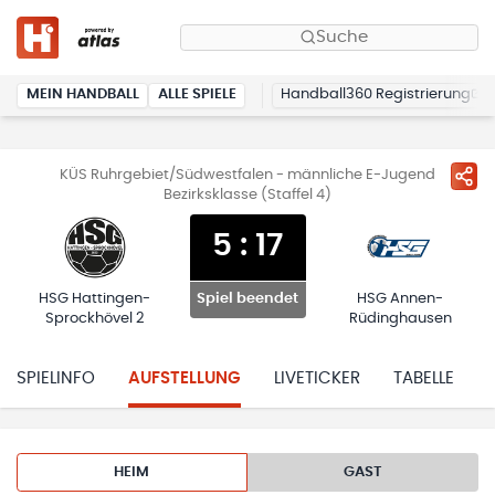
Suche
MEIN HANDBALL
ALLE SPIELE
Handball360 Registrierung
KÜS Ruhrgebiet/Südwestfalen - männliche E-Jugend
Bezirksklasse (Staffel 4)
5
:
17
HSG Hattingen-
HSG Annen-
Spiel beendet
Sprockhövel 2
Rüdinghausen
SPIELINFO
AUFSTELLUNG
LIVETICKER
TABELLE
HEIM
GAST