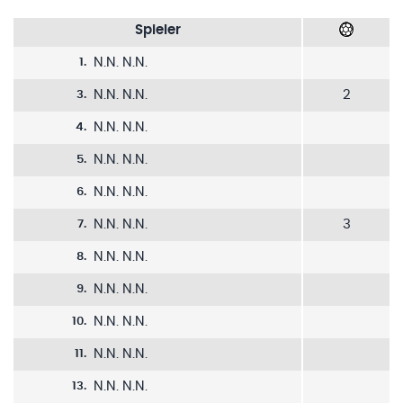
Spieler
N.N. N.N.
1
.
N.N. N.N.
2
3
.
N.N. N.N.
4
.
N.N. N.N.
5
.
N.N. N.N.
6
.
N.N. N.N.
3
7
.
N.N. N.N.
8
.
N.N. N.N.
9
.
N.N. N.N.
10
.
N.N. N.N.
11
.
N.N. N.N.
13
.