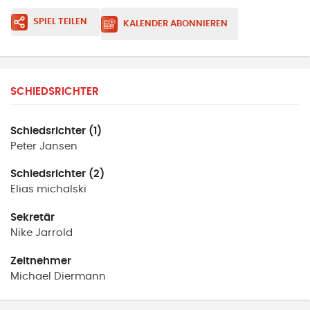
SPIEL TEILEN
KALENDER ABONNIEREN
SCHIEDSRICHTER
Schiedsrichter (1)
Peter
Jansen
Schiedsrichter (2)
Elias
michalski
Sekretär
Nike
Jarrold
Zeitnehmer
Michael
Diermann