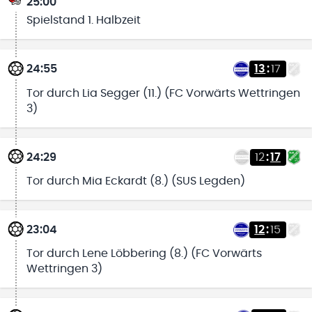
25:00
Spielstand 1. Halbzeit
24:55
13
:
17
Tor durch Lia Segger (11.) (FC Vorwärts Wettringen
3)
24:29
12
:
17
Tor durch Mia Eckardt (8.) (SUS Legden)
23:04
12
:
15
Tor durch Lene Löbbering (8.) (FC Vorwärts
Wettringen 3)