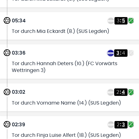
05:34
3
:
5
Tor durch Mia Eckardt (8.) (SUS Legden)
03:36
3
:
4
Tor durch Hannah Deters (10.) (FC Vorwärts
Wettringen 3)
03:02
2
:
4
Tor durch Vorname Name (14.) (SUS Legden)
02:39
2
:
3
Tor durch Finja Luise Alfert (18.) (SUS Legden)