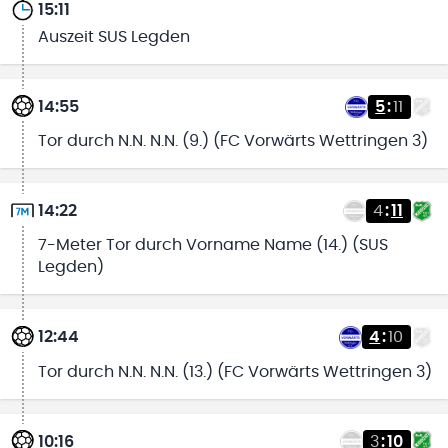
15:11
Auszeit SUS Legden
14:55
5
:
11
Tor durch N.N. N.N. (9.) (FC Vorwärts Wettringen 3)
14:22
4
:
11
7-Meter Tor durch Vorname Name (14.) (SUS
Legden)
12:44
4
:
10
Tor durch N.N. N.N. (13.) (FC Vorwärts Wettringen 3)
10:16
3
:
10