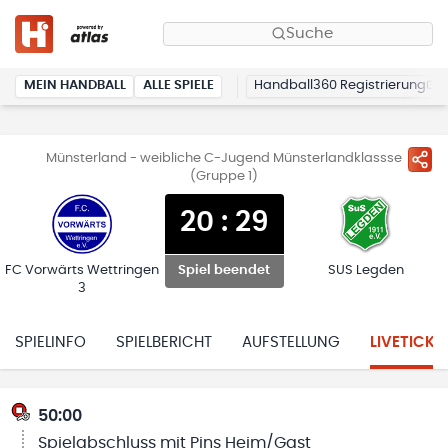
Suche
MEIN HANDBALL
ALLE SPIELE
Handball360 Registrierung
Münsterland - weibliche C-Jugend Münsterlandklassse
(Gruppe 1)
20
:
29
FC Vorwärts Wettringen
SUS Legden
Spiel beendet
3
SPIELINFO
SPIELBERICHT
AUFSTELLUNG
LIVETICKE
50:00
Spielabschluss mit Pins Heim/Gast