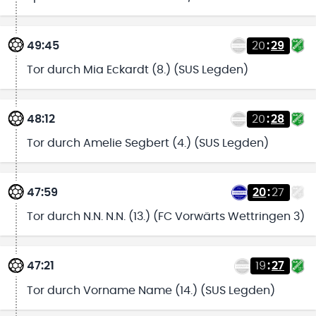
49:45
20
:
29
Tor durch Mia Eckardt (8.) (SUS Legden)
48:12
20
:
28
Tor durch Amelie Segbert (4.) (SUS Legden)
47:59
20
:
27
Tor durch N.N. N.N. (13.) (FC Vorwärts Wettringen 3)
47:21
19
:
27
Tor durch Vorname Name (14.) (SUS Legden)