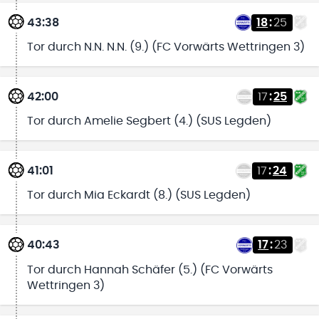
43:38
18
:
25
Tor durch N.N. N.N. (9.) (FC Vorwärts Wettringen 3)
42:00
17
:
25
Tor durch Amelie Segbert (4.) (SUS Legden)
41:01
17
:
24
Tor durch Mia Eckardt (8.) (SUS Legden)
40:43
17
:
23
Tor durch Hannah Schäfer (5.) (FC Vorwärts
Wettringen 3)