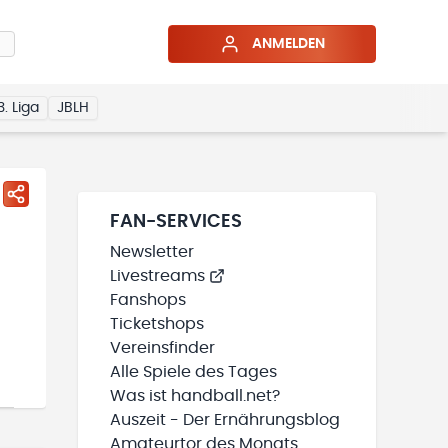
ANMELDEN
3. Liga
JBLH
FAN-SERVICES
Newsletter
Livestreams
Fanshops
Ticketshops
Vereinsfinder
Alle Spiele des Tages
Was ist handball.net?
Auszeit - Der Ernährungsblog
Amateurtor des Monats