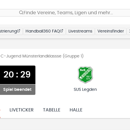
Finde Vereine, Teams, Ligen und mehr…
trierung
Handball360 FAQ
Livestreams
Vereinsfinder
e C-Jugend Münsterlandklassse (Gruppe 1)
20
:
29
Spiel beendet
SUS Legden
G
LIVETICKER
TABELLE
HALLE