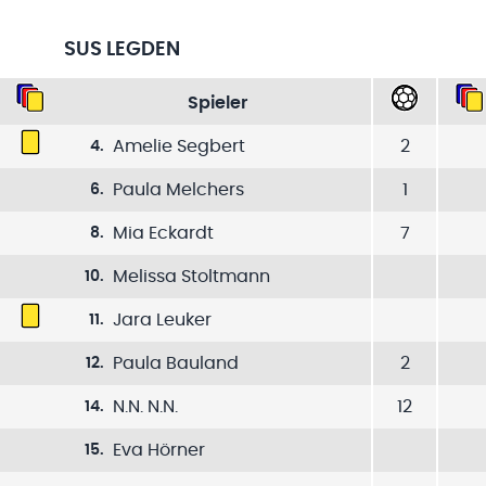
SUS LEGDEN
Spieler
Amelie Segbert
2
4
.
Paula Melchers
1
6
.
Mia Eckardt
7
8
.
Melissa Stoltmann
10
.
Jara Leuker
11
.
Paula Bauland
2
12
.
N.N. N.N.
12
14
.
Eva Hörner
15
.