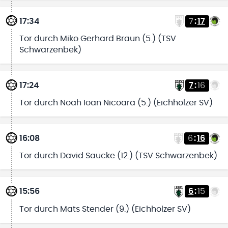
17:34
7
:
17
Tor durch Miko Gerhard Braun (5.) (TSV
Schwarzenbek)
17:24
7
:
16
Tor durch Noah Ioan Nicoarä (5.) (Eichholzer SV)
16:08
6
:
16
Tor durch David Saucke (12.) (TSV Schwarzenbek)
15:56
6
:
15
Tor durch Mats Stender (9.) (Eichholzer SV)