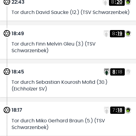
22:43
8
:
20
Tor durch David Saucke (12.) (TSV Schwarzenbek)
18:49
8
:
19
Tor durch Finn Melvin Gleu (3.) (TSV
Schwarzenbek)
18:45
8
:
18
Tor durch Sebastian Kourosh Mofid (30.)
(Eichholzer SV)
18:17
7
:
18
Tor durch Miko Gerhard Braun (5.) (TSV
Schwarzenbek)