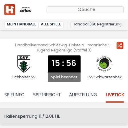
Suche
MEIN HANDBALL
ALLE SPIELE
Handball360 Registrierung
Handballverband Schleswig-Holstein - männliche C-
Jugend Regionsliga (Staffel 3)
15
:
56
Eichholzer SV
TSV Schwarzenbek
Spiel beendet
SPIELINFO
SPIELBERICHT
AUFSTELLUNG
LIVETICKE
Hallensperrung 11./12.01. HL