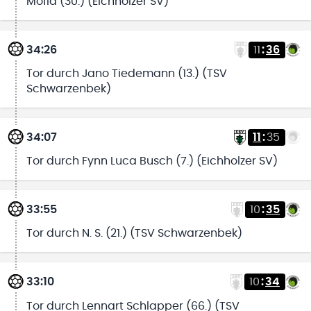
Mofid (30.) (Eichholzer SV)
34:26
11
:
36
Tor durch Jano Tiedemann (13.) (TSV
Schwarzenbek)
34:07
11
:
35
Tor durch Fynn Luca Busch (7.) (Eichholzer SV)
33:55
10
:
35
Tor durch N. S. (21.) (TSV Schwarzenbek)
33:10
10
:
34
Tor durch Lennart Schlapper (66.) (TSV