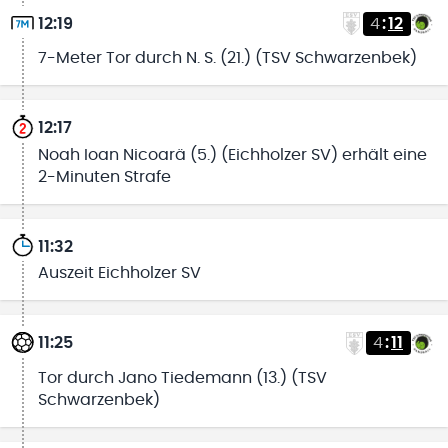
12:19
4
:
12
7-Meter Tor durch N. S. (21.) (TSV Schwarzenbek)
12:17
Noah Ioan Nicoarä (5.) (Eichholzer SV) erhält eine
2-Minuten Strafe
11:32
Auszeit Eichholzer SV
11:25
4
:
11
Tor durch Jano Tiedemann (13.) (TSV
Schwarzenbek)