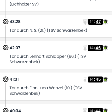
(Eichholzer SV)
43:28
14
:
47
Tor durch N. S. (21.) (TSV Schwarzenbek)
42:07
14
:
46
Tor durch Lennart Schlapper (66.) (TSV
Schwarzenbek)
41:31
14
:
45
Tor durch Finn Luca Wenzel (10.) (TSV
Schwarzenbek)
40:34
14
:
44