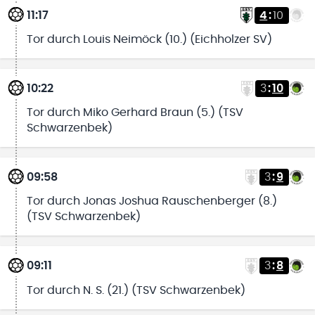
11:17
4
:
10
Tor durch Louis Neimöck (10.) (Eichholzer SV)
10:22
3
:
10
Tor durch Miko Gerhard Braun (5.) (TSV
Schwarzenbek)
09:58
3
:
9
Tor durch Jonas Joshua Rauschenberger (8.)
(TSV Schwarzenbek)
09:11
3
:
8
Tor durch N. S. (21.) (TSV Schwarzenbek)