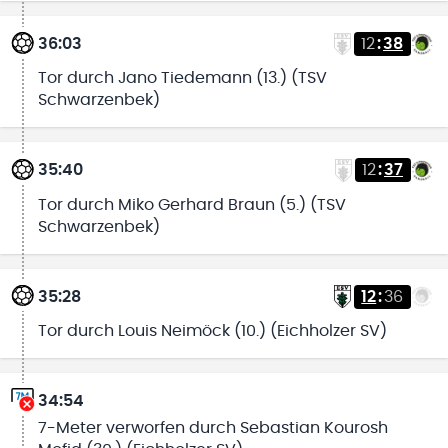
36:03
12
:
38
Tor durch Jano Tiedemann (13.) (TSV
Schwarzenbek)
35:40
12
:
37
Tor durch Miko Gerhard Braun (5.) (TSV
Schwarzenbek)
35:28
12
:
36
Tor durch Louis Neimöck (10.) (Eichholzer SV)
34:54
7-Meter verworfen durch Sebastian Kourosh