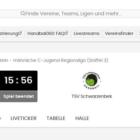
Finde Vereine, Teams, Ligen und mehr…
trierung
Handball360 FAQ
Livestreams
Vereinsfinder
ein - männliche C-Jugend Regionsliga (Staffel 3)
15
:
56
Spiel beendet
TSV Schwarzenbek
G
LIVETICKER
TABELLE
HALLE