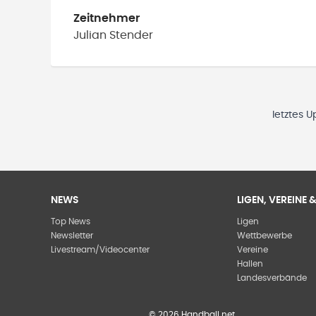
Zeitnehmer
Julian
Stender
letztes 
NEWS
LIGEN, VEREINE
Top News
Ligen
Newsletter
Wettbewerbe
Livestream/Videocenter
Vereine
Hallen
Landesverbände
©
2026
Handball.net