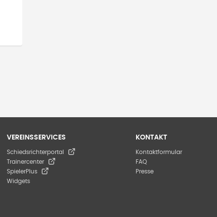
VEREINSSERVICES
KONTAKT
Schiedsrichterportal
Kontaktformular
Trainercenter
FAQ
SpielerPlus
Presse
Widgets