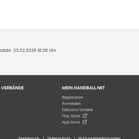
Update:
25.02.2026 18:28 Uhr
 & VERBÄNDE
MEIN.HANDBALL.NET
Registrieren
Anmelden
Exklusive Vorteile
Play Store
App Store
Impressum
|
Datenschutz
|
Nutzungsbedingungen