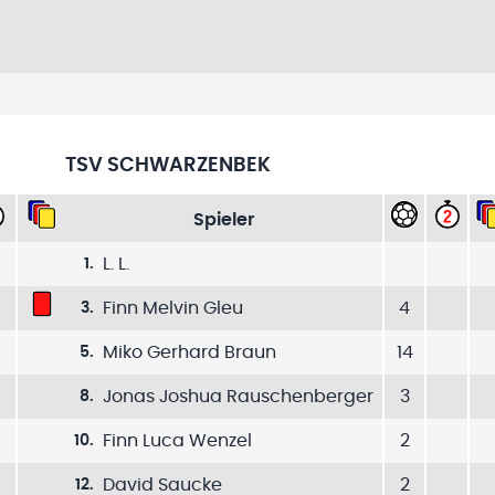
TSV SCHWARZENBEK
Spieler
L. L.
1
.
Finn Melvin Gleu
4
3
.
Miko Gerhard Braun
14
5
.
Jonas Joshua Rauschenberger
3
8
.
Finn Luca Wenzel
2
10
.
David Saucke
2
12
.