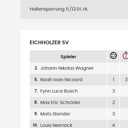
Hallensperrung 11./12.01. HL
EICHHOLZER SV
Spieler
Johann Nikolas Wagner
2
.
Noah Ioan Nicoarä
1
3
5
.
Fynn Luca Busch
3
7
.
Max Eric Schröder
2
8
.
Mats Stender
3
9
.
Louis Neimöck
4
10
.