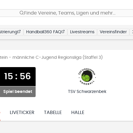
Finde Vereine, Teams, Ligen und mehr…
trierung
Handball360 FAQ
Livestreams
Vereinsfinder
ein - männliche C-Jugend Regionsliga (Staffel 3)
15
:
56
Spiel beendet
TSV Schwarzenbek
G
LIVETICKER
TABELLE
HALLE