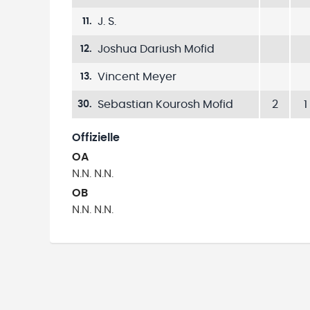
J. S.
11
.
Joshua Dariush Mofid
12
.
Vincent Meyer
13
.
Sebastian Kourosh Mofid
2
1
30
.
Offizielle
OA
N.N.
N.N.
OB
N.N.
N.N.