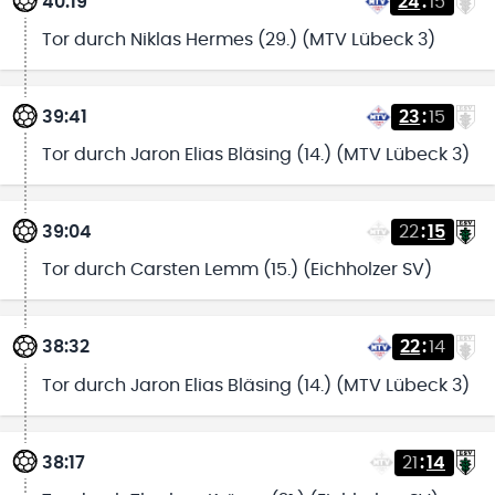
40:19
24
:
15
Tor durch Niklas Hermes (29.) (MTV Lübeck 3)
39:41
23
:
15
Tor durch Jaron Elias Bläsing (14.) (MTV Lübeck 3)
39:04
22
:
15
Tor durch Carsten Lemm (15.) (Eichholzer SV)
38:32
22
:
14
Tor durch Jaron Elias Bläsing (14.) (MTV Lübeck 3)
38:17
21
:
14