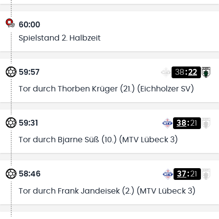
60:00
Spielstand 2. Halbzeit
59:57
38
:
22
Tor durch Thorben Krüger (21.) (Eichholzer SV)
59:31
38
:
21
Tor durch Bjarne Süß (10.) (MTV Lübeck 3)
58:46
37
:
21
Tor durch Frank Jandeisek (2.) (MTV Lübeck 3)