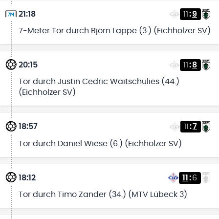
21:18
11
:
9
7-Meter Tor durch Björn Lappe (3.) (Eichholzer SV)
20:15
11
:
8
Tor durch Justin Cedric Waitschulies (44.)
(Eichholzer SV)
18:57
11
:
7
Tor durch Daniel Wiese (6.) (Eichholzer SV)
18:12
11
:
6
Tor durch Timo Zander (34.) (MTV Lübeck 3)