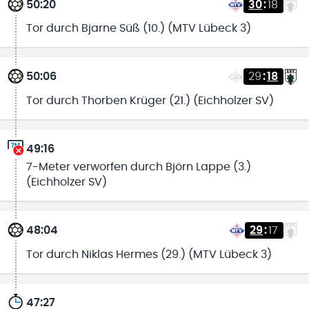
50:20
30
:
18
Tor durch Bjarne Süß (10.) (MTV Lübeck 3)
50:06
29
:
18
Tor durch Thorben Krüger (21.) (Eichholzer SV)
49:16
7-Meter verworfen durch Björn Lappe (3.)
(Eichholzer SV)
48:04
29
:
17
Tor durch Niklas Hermes (29.) (MTV Lübeck 3)
47:27