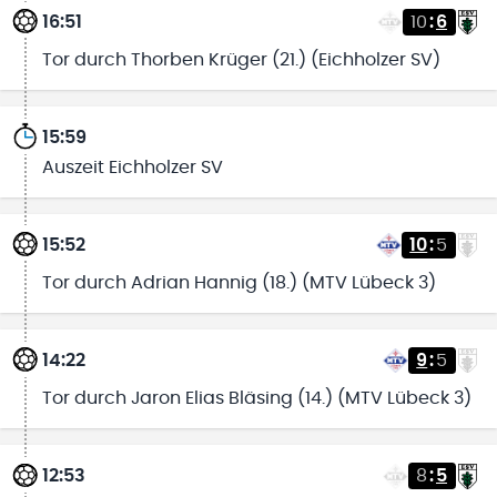
16:51
10
:
6
Tor durch Thorben Krüger (21.) (Eichholzer SV)
15:59
Auszeit Eichholzer SV
15:52
10
:
5
Tor durch Adrian Hannig (18.) (MTV Lübeck 3)
14:22
9
:
5
Tor durch Jaron Elias Bläsing (14.) (MTV Lübeck 3)
12:53
8
:
5