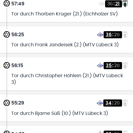
57:49
36
:
21
Tor durch Thorben Krüger (21.) (Eichholzer SV)
56:25
36
:
20
Tor durch Frank Jandeisek (2.) (MTV Lübeck 3)
56:15
35
:
20
Tor durch Christopher Höhlein (21.) (MTV Lübeck
3)
55:29
34
:
20
Tor durch Bjarne Süß (10.) (MTV Lübeck 3)