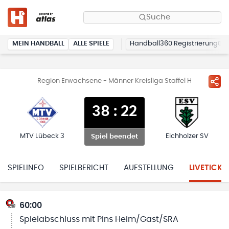
Suche
MEIN HANDBALL
ALLE SPIELE
Handball360 Registrierung
Region Erwachsene - Männer Kreisliga Staffel H
38
:
22
MTV Lübeck 3
Eichholzer SV
Spiel beendet
SPIELINFO
SPIELBERICHT
AUFSTELLUNG
LIVETICKE
60:00
Spielabschluss mit Pins Heim/Gast/SRA