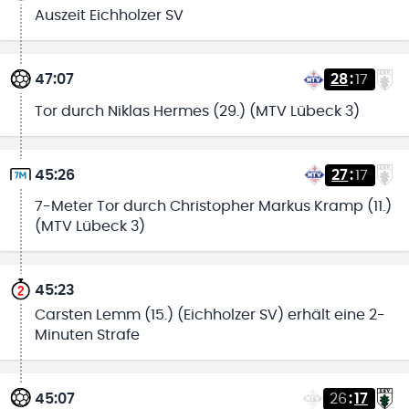
Auszeit Eichholzer SV
47:07
28
:
17
Tor durch Niklas Hermes (29.) (MTV Lübeck 3)
45:26
27
:
17
7-Meter Tor durch Christopher Markus Kramp (11.)
(MTV Lübeck 3)
45:23
Carsten Lemm (15.) (Eichholzer SV) erhält eine 2-
Minuten Strafe
45:07
26
:
17