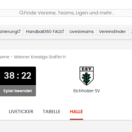
Finde Vereine, Teams, Ligen und mehr…
trierung
Handball360 FAQ
Livestreams
Vereinsfinder
ene - Männer Kreisliga Staffel H
38
:
22
Spiel beendet
Eichholzer SV
LIVETICKER
TABELLE
HALLE