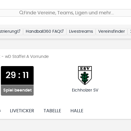
Finde Vereine, Teams, Ligen und mehr…
trierung
Handball360 FAQ
Livestreams
Vereinsfinder
 - wD Staffel A Vorrunde
29
:
11
Spiel beendet
Eichholzer SV
G
LIVETICKER
TABELLE
HALLE