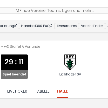
Finde Vereine, Teams, Ligen und mehr…
trierung
Handball360 FAQ
Livestreams
Vereinsfinder
 - wD Staffel A Vorrunde
29
:
11
Spiel beendet
Eichholzer SV
LIVETICKER
TABELLE
HALLE