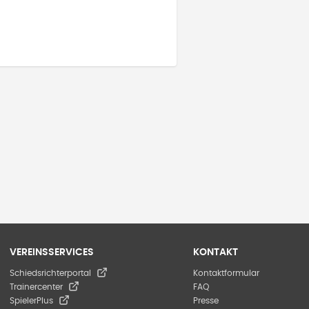
VEREINSSERVICES
KONTAKT
Schiedsrichterportal
Kontaktformular
Trainercenter
FAQ
SpielerPlus
Presse