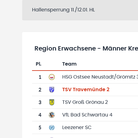
Hallensperrung 11./12.01. HL
Region Erwachsene - Männer Kre
Pl.
Team
Team-Logo
Tabelle mit Vereinsplatzierungen, Spielen, 
1
HSG Ostsee Neustadt/Grömitz 
2
TSV Travemünde 2
3
TSV Groß Grönau 2
4
VfL Bad Schwartau 4
5
Leezener SC