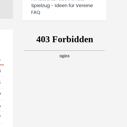
Spielzug - Ideen für Vereine
FAQ
.
3
5
9
6
7