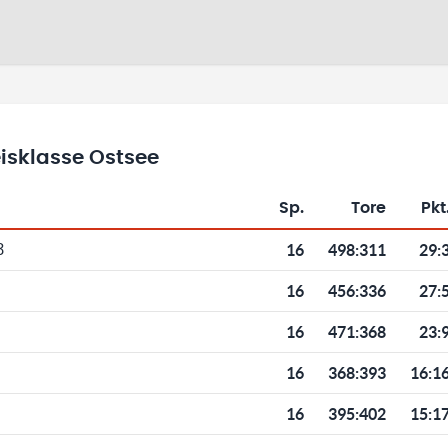
isklasse Ostsee
Sp.
Tore
Pkt
Toren und Punkten
16
498
:
311
29:
3
16
456
:
336
27:
16
471
:
368
23:
16
368
:
393
16:1
16
395
:
402
15:1