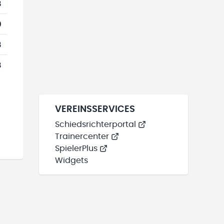
8
0
8
8
VEREINSSERVICES
Schiedsrichterportal
Trainercenter
SpielerPlus
Widgets