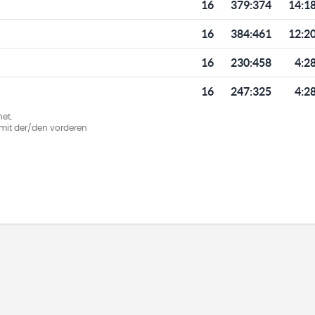
16
379
:
374
14:1
16
384
:
461
12:2
16
230
:
458
4:2
16
247
:
325
4:2
et.
ie mit der/den vorderen