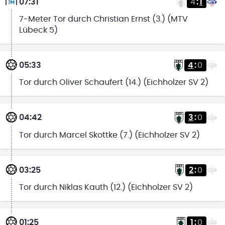
07:31
4
:
1
7-Meter Tor durch Christian Ernst (3.) (MTV
Lübeck 5)
05:33
4
:
0
Tor durch Oliver Schaufert (14.) (Eichholzer SV 2)
04:42
3
:
0
Tor durch Marcel Skottke (7.) (Eichholzer SV 2)
03:25
2
:
0
Tor durch Niklas Kauth (12.) (Eichholzer SV 2)
01:25
1
:
0