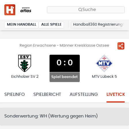
Suche
MEIN HANDBALL
ALLE SPIELE
Handball360 Registrierung
Region Erwachsene - Männer Kreisklasse Ostsee
0
:
0
Eichholzer SV 2
MTV Lübeck 5
Spiel beendet
SPIELINFO
SPIELBERICHT
AUFSTELLUNG
LIVETICKE
Sonderwertung:
WH (Wertung gegen Heim)