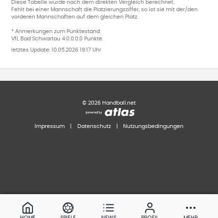
Diese Tabelle wurde nach dem direkten Vergleich berechnet.
Fehlt bei einer Mannschaft die Platzierungsziffer, so ist sie mit der/den
vorderen Mannschaften auf dem gleichen Platz.
* Anmerkungen zum Punktestand:
VfL Bad Schwartau 4:0.0:0.0 Punkte
letztes Update:
10.05.2026 19:17 Uhr
©
2026
Handball.net
Impressum
|
Datenschutz
|
Nutzungsbedingungen
HOME
SPIELE
NEWS
PROFIL
MEHR