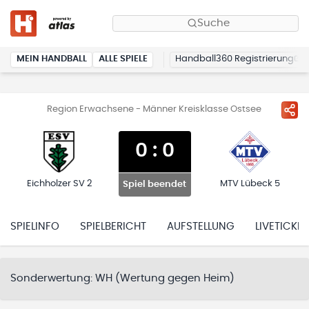
Suche
MEIN HANDBALL
ALLE SPIELE
Handball360 Registrierung
Region Erwachsene - Männer Kreisklasse Ostsee
0
:
0
Eichholzer SV 2
MTV Lübeck 5
Spiel beendet
SPIELINFO
SPIELBERICHT
AUFSTELLUNG
LIVETICKER
Sonderwertung:
WH (Wertung gegen Heim)