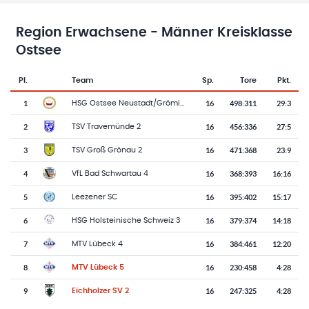
Region Erwachsene - Männer Kreisklasse
Ostsee
Pl.
Team
Sp.
Tore
Pkt.
Team-Logo
Tabelle mit Vereinsplatzierungen, Spielen, Toren und Punkten
1
16
498
:
311
29:3
HSG Ostsee Neustadt/Grömitz 3
2
16
456
:
336
27:5
TSV Travemünde 2
3
16
471
:
368
23:9
TSV Groß Grönau 2
4
16
368
:
393
16:16
VfL Bad Schwartau 4
5
16
395
:
402
15:17
Leezener SC
6
16
379
:
374
14:18
HSG Holsteinische Schweiz 3
7
16
384
:
461
12:20
MTV Lübeck 4
8
16
230
:
458
4:28
MTV Lübeck 5
9
16
247
:
325
4:28
Eichholzer SV 2